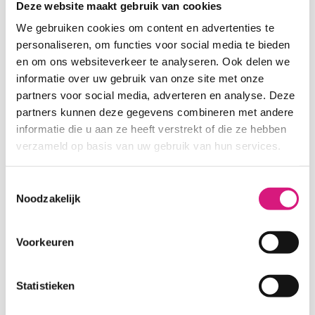
Deze website maakt gebruik van cookies
Bekijk onze scholen
We gebruiken cookies om content en advertenties te
personaliseren, om functies voor social media te bieden
en om ons websiteverkeer te analyseren. Ook delen we
informatie over uw gebruik van onze site met onze
partners voor social media, adverteren en analyse. Deze
Rijk aan kansen
partners kunnen deze gegevens combineren met andere
informatie die u aan ze heeft verstrekt of die ze hebben
Waarom doen we wat we doen? Hoe
verzameld op basis van uw gebruik van hun services.
zetten wij ons in voor onze leerlingen en
medewerkers? In ons koersplan 'Rijk aan
Toestemmingsselectie
Noodzakelijk
kansen' vind je de 4 thema's waar wij ons
op richten, om samen een zo kansrijk
mogelijke omgeving te creëren.
Voorkeuren
Statistieken
Meer over de vier thema's