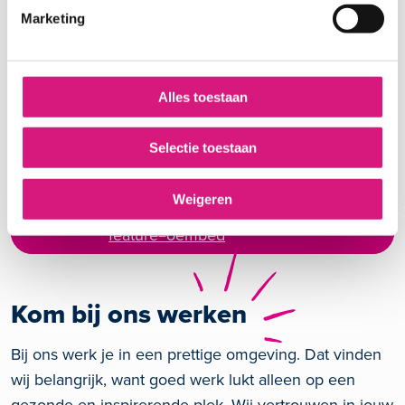
Marketing
Alles toestaan
U moet
marketing-
cookies
accepteren om
Selectie toestaan
deze ingesloten inhoud te
bekijken van
Weigeren
https://www.youtube.com/embed/8Lw295
feature=oembed
Kom bij ons werken
Bij ons werk je in een prettige omgeving. Dat vinden
wij belangrijk, want goed werk lukt alleen op een
gezonde en inspirerende plek. Wij vertrouwen in jouw