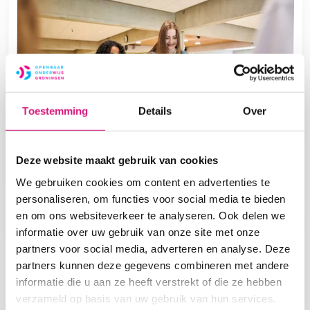
Toestemming
Details
Over
Deze website maakt gebruik van cookies
We gebruiken cookies om content en advertenties te
personaliseren, om functies voor social media te bieden
en om ons websiteverkeer te analyseren. Ook delen we
De eerste maanden op de
informatie over uw gebruik van onze site met onze
partners voor social media, adverteren en analyse. Deze
middelbare
partners kunnen deze gegevens combineren met andere
informatie die u aan ze heeft verstrekt of die ze hebben
Op de middelbare school krijgen leerlingen niet
verzameld op basis van uw gebruik van hun services.
alleen te maken met meerdere vakken, ook zijn er