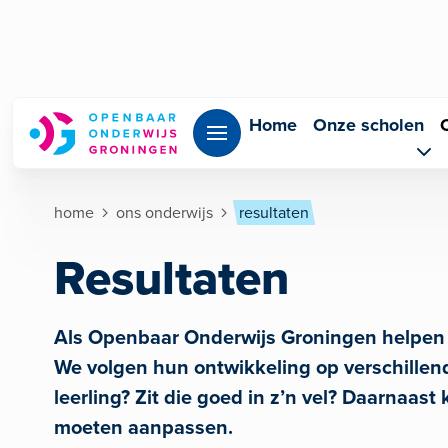
Overslaan en naar de inhoud gaan
Home
Onze scholen
Kruimelpad
home
ons onderwijs
resultaten
Resultaten
Als Openbaar Onderwijs Groningen helpen w
We volgen hun ontwikkeling op verschillend
leerling? Zit die goed in z’n vel? Daarnaas
moeten aanpassen.