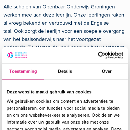
Alle scholen van Openbaar Onderwijs Groningen
werken mee aan deze leerlijn. Onze leerlingen raken
al vroeg bekend en vertrouwd met de Engelse
taal. Ook zorgt de leerlijn voor een soepele overgang
van het basisonderwijs naar het voortgezet
onderwijs. Zo starten de leerlingen op het voortgezet
onderwijs met de juiste bagage en pakken zij na
groep 8 de draad soepel weer op.
Toestemming
Details
Over
Bovendien, door de samenwerking tussen het
basisonderwijs en voortgezet onderwijs maken de
Deze website maakt gebruik van cookies
scholen gebruik van elkaars expertise en leren we
We gebruiken cookies om content en advertenties te
van elkaar.
personaliseren, om functies voor social media te bieden
en om ons websiteverkeer te analyseren. Ook delen we
informatie over uw gebruik van onze site met onze
partners voor social media, adverteren en analyse. Deze