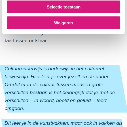
kunstvakken, naast en in verhouding tot andere
Selectie toestaan
vormen van cultureel bewustzijn. Denk aan
bijvoorbeeld geschiedenis en filosofie. In
Weigeren
cultuuronderwijs leren leerlingen over zichzelf en de
ander en het omgaan met de verschillen die
daartussen ontstaan.
Cultuuronderwijs is onderwijs in het cultureel
bewustzijn. Hier leer je over jezelf en de ander.
Omdat er in de cultuur tussen mensen grote
verschillen bestaan is het belangrijk dat je met de
verschillen – in woord, beeld en geluid – leert
omgaan.
Dit leer je in de kunstvakken, maar ook in vakken als