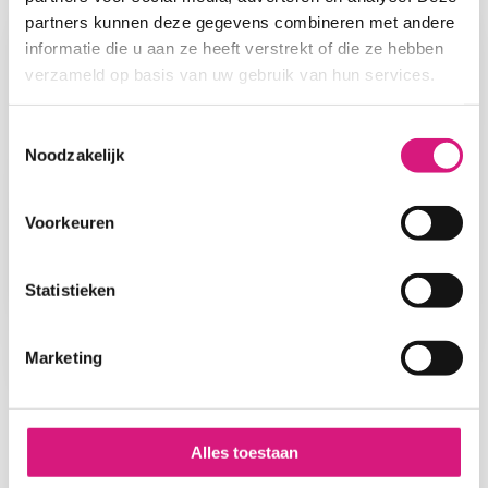
partners kunnen deze gegevens combineren met andere
informatie die u aan ze heeft verstrekt of die ze hebben
verzameld op basis van uw gebruik van hun services.
Toestemmingsselectie
Noodzakelijk
Voorkeuren
Statistieken
Marketing
Kunst & Cultuur
Sinds 2018 ontwikkelen we de doorlopende leerlijn
Alles toestaan
Kunst & Cultuur. De nadruk in deze leerlijn ligt op de