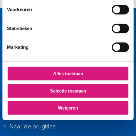
Voorkeuren
Statistieken
Marketing
Volg ons op
Alles toestaan
Facebook
LinkedIn
YouTube
Instagram
Selectie toestaan
Snel naar
Weigeren
Kies een basisschool
Naar de brugklas