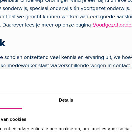
Openbaar Onderwijs Groningen vind je een bijna unieke co
sisonderwijs, speciaal onderwijs én voortgezet onderwijs
ekent dat we gericht kunnen werken aan een goede aanslui
. Daarover lees je meer op onze pagina
Voortgezet onder
k
 scholen ontzettend veel kennis en ervaring uit, we hoev
Elke medewerker staat via verschillende wegen in contact 
ies.
 wiel niet opnieuw uit te vinden.
Details
gen en uitdagingen steken we de koppen bij elkaar en ki
cholen vertrouwen op gezamenlijke expertise en daarbij
en sterk staan als de wind verandert en ervoor kunnen 
 van cookies
r zij naar school kaan, gelijkwaardige kansen krijgen.
ent en advertenties te personaliseren, om functies voor social