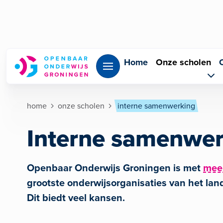
Overslaan en naar de inhoud gaan
Home
Onze scholen
Kruimelpad
home
onze scholen
interne samenwerking
Interne samenwer
Openbaar Onderwijs Groningen is met
mee
grootste onderwijsorganisaties van het land
Dit biedt veel kansen.