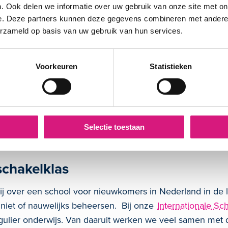
. Ook delen we informatie over uw gebruik van onze site met on
oorzieningen
e. Deze partners kunnen deze gegevens combineren met andere i
erzameld op basis van uw gebruik van hun services.
inding tussen scholen. Maar daarnaast regelen we ook e
op centraal of bovenschools niveau. Al onze scholen ku
Voorkeuren
Statistieken
rbij aan:
sgroep
idactisch Centrum
Selectie toestaan
nbaar Onderwijs
nderstaligen Groningen
schakelklas
 over een school voor nieuwkomers in Nederland in de lee
 niet of nauwelijks beheersen. Bij onze
Internationale Sc
ulier onderwijs. Van daaruit werken we veel samen met 