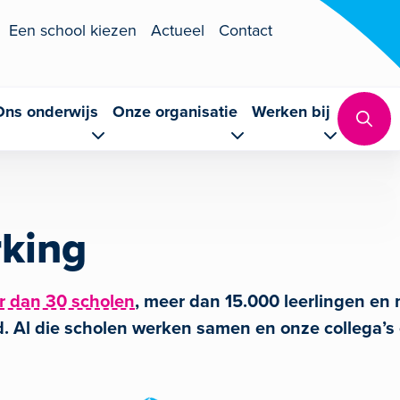
Een school kiezen
Actueel
Contact
Ons onderwijs
Onze organisatie
Werken bij
king
r dan 30 scholen
, meer dan 15.000 leerlingen e
. Al die scholen werken samen en onze collega’s e