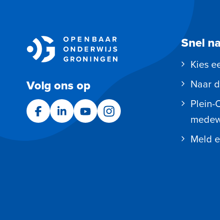
Snel n
Kies e
Volg ons op
Naar d
Plein-
Facebook
LinkedIn
YouTube
Instagram
medew
Meld e