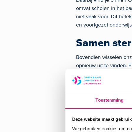
Daarbij vind je binnen 
omvat scholen in het ba
niet vaak voor. Dit bet
en voortgezet onderwijs
Samen ster
Bovendien wisselen onze
opnieuw uit te vinden. 
andere scholen en locat
Onze scholen hoeven het
Toestemming
Bij nieuwe ontwikkelin
koers. Zo kunnen onze s
afstemmen, zodat we sam
Deze website maakt gebruik
leerlingen, ongeacht waa
We gebruiken cookies om cont