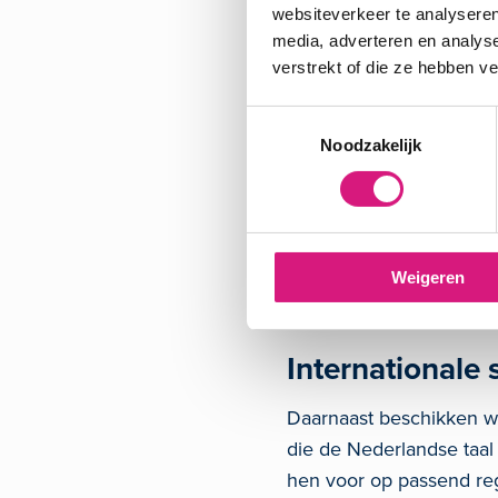
websiteverkeer te analyseren
Centrale v
media, adverteren en analys
verstrekt of die ze hebben v
We leggen dus veel verb
Toestemmingsselectie
onderwijsvoorzieningen 
Noodzakelijk
gebruikmaken. Denk daa
Bovenschoolse plu
Orthopedagogisch D
Weigeren
Kenniscentrum Ope
Expertisecentrum A
Internationale 
Daarnaast beschikken wij
die de Nederlandse taal
hen voor op passend reg