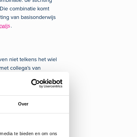
mbinatie: de stichting
. Die combinatie komt
ting van basisonderwijs
wijs
.
en niet telkens het wiel
met collega’s van
Over
ezen we samen een
 hun werkwijze
zorgen dat al onze
 media te bieden en om ons