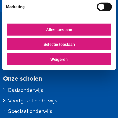
Facebook
LinkedIn
YouTube
Instagram
Marketing
Snel naar
Kies een basisschool
Alles toestaan
Naar de brugklas
Selectie toestaan
Plein-Online (voor medewerkers)
Weigeren
Meld een fout op de site
Onze scholen
Basisonderwijs
Voortgezet onderwijs
Speciaal onderwijs