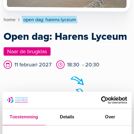
Kruimelpad
home
open dag: harens lyceum
Open dag: Harens Lyceum
Naar de brugklas
Datum
Tijd
11 februari 2027
18:30 - 20:30
Naar de brugklas
Toestemming
Details
Over
Kijk voor meer informatie op:
Harens Lyceum ›