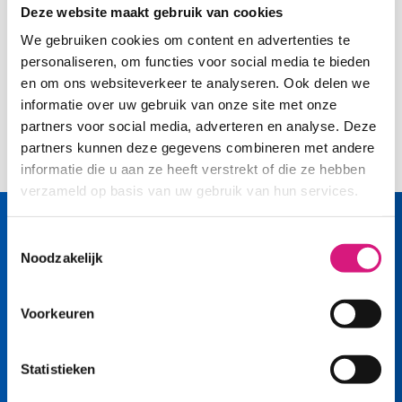
Scholenmarkt Groningen
.
Deze website maakt gebruik van cookies
We gebruiken cookies om content en advertenties te
personaliseren, om functies voor social media te bieden
en om ons websiteverkeer te analyseren. Ook delen we
informatie over uw gebruik van onze site met onze
partners voor social media, adverteren en analyse. Deze
Deel deze pagina op Facebook
Deel deze pagina op LinkedIn
Deel deze pagina op WhatsApp
Deel deze pagina op E-mail
Deel deze pagina
partners kunnen deze gegevens combineren met andere
informatie die u aan ze heeft verstrekt of die ze hebben
verzameld op basis van uw gebruik van hun services.
Toestemmingsselectie
Noodzakelijk
Voorkeuren
Volg ons op
Statistieken