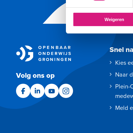
Weigeren
Snel n
Kies e
Volg ons op
Naar d
Plein-
Facebook
LinkedIn
YouTube
Instagram
medew
Meld e