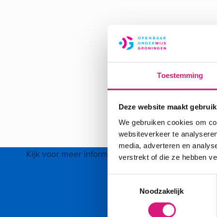
Toestemming
Deze website maakt gebruik
We gebruiken cookies om cont
websiteverkeer te analyseren
media, adverteren en analys
Kijk voor meer informatie op:
Montessori Lyceum 
verstrekt of die ze hebben v
Toestemmingsselectie
Noodzakelijk
Deel deze pagina op Facebook
Deel deze pagina op LinkedIn
Deel deze pagina op WhatsA
Deel deze pagina op E-mail
Deel deze pagina