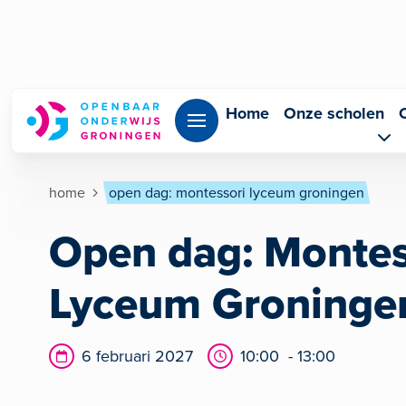
Overslaan en naar de inhoud gaan
Home
Onze scholen
Kruimelpad
home
open dag: montessori lyceum groningen
Open dag: Montes
Lyceum Groninge
Datum
Tijd
6 februari 2027
10:00 - 13:00