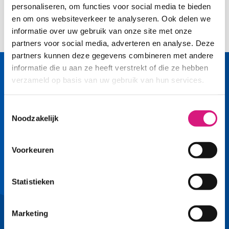
personaliseren, om functies voor social media te bieden
Deel deze pagina op Facebook
Deel deze pagina op X
Deel deze pagina op LinkedIn
Deel deze pagina op WhatsApp
Deel deze pagina op E-mail
Deel deze pagina
en om ons websiteverkeer te analyseren. Ook delen we
informatie over uw gebruik van onze site met onze
partners voor social media, adverteren en analyse. Deze
partners kunnen deze gegevens combineren met andere
informatie die u aan ze heeft verstrekt of die ze hebben
verzameld op basis van uw gebruik van hun services.
Toestemmingsselectie
Noodzakelijk
Volg ons op
Voorkeuren
Facebook
LinkedIn
YouTube
Instagram
Statistieken
Snel naar
Marketing