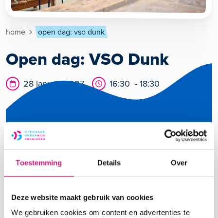
Kruimelpad
home
open dag: vso dunk
Open dag: VSO Dunk
Datum
Tijd
28 januari 2027
16:30 - 18:30
Toestemming
Details
Over
Kijk voor meer informatie op:
VSO Dunk ›
Scholenmarkt Groningen
.
Deze website maakt gebruik van cookies
We gebruiken cookies om content en advertenties te