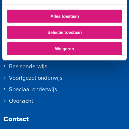
Kies een basisschool
Naar de brugklas
Alles toestaan
Plein-Online (voor medewerkers)
Selectie toestaan
Meld een fout op de site
Weigeren
Onze scholen
Basisonderwijs
Voortgezet onderwijs
Speciaal onderwijs
Overzicht
Contact