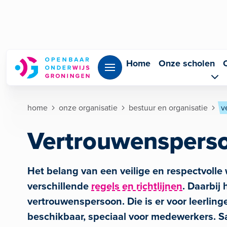
Overslaan en naar de inhoud gaan
Home
Onze scholen
Kruimelpad
home
onze organisatie
bestuur en organisatie
v
Vertrouwenspers
Het belang van een veilige en respectvolle
verschillende
regels en richtlijnen
. Daarbij
vertrouwenspersoon. Die is er voor leerli
beschikbaar, speciaal voor medewerkers. S