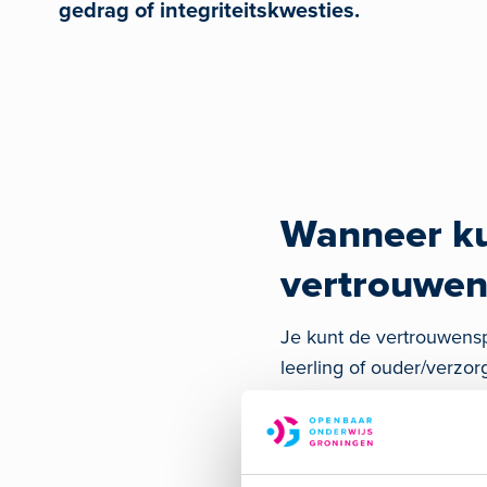
gedrag of integriteitskwesties.
Wanneer kun
vertrouwen
Je kunt de vertrouwensp
leerling of ouder/verzo
seksuele intimidatie
discriminatie
pesten