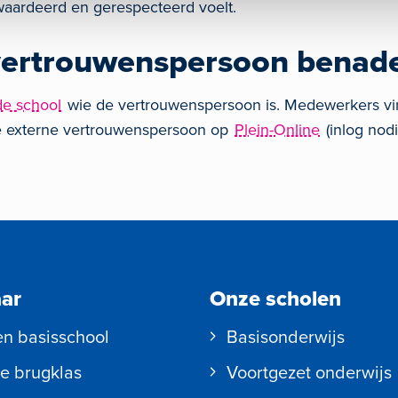
ewaardeerd en gerespecteerd voelt.
 vertrouwenspersoon benad
de school
wie de vertrouwenspersoon is. Medewerkers v
e externe vertrouwenspersoon op
Plein-Online
(inlog nodi
aar
Onze scholen
en basisschool
Basisonderwijs
e brugklas
Voortgezet onderwijs