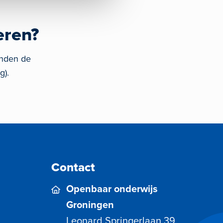
eren?
inden de
g).
Contact
Openbaar onderwijs
Groningen
Leonard Springerlaan 39