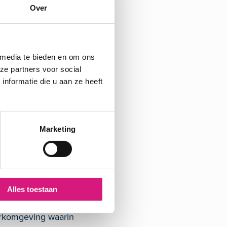
Over
 media te bieden en om ons
de of
ze partners voor social
voor signalen van
nformatie die u aan ze heeft
Marketing
 welke stappen mogelijk
ing of klacht. Ook
ver het inschakelen van
Alles toestaan
erkomgeving waarin