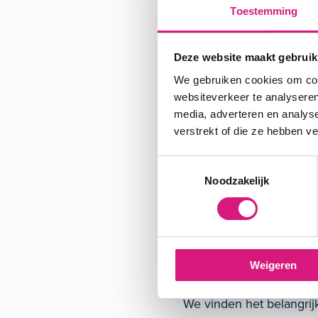
Toestemming
sociale uitsluiting o
verbale, fysieke of 
stalking
Deze website maakt gebruik
We gebruiken cookies om cont
Ook met vermoedens van 
websiteverkeer te analyseren
belangenverstrengeling,
media, adverteren en analys
misbruik van informatie
verstrekt of die ze hebben v
Wat doet d
Toestemmingsselectie
Noodzakelijk
De vertrouwenspersoon b
zijn. Bijvoorbeeld met e
bemiddeling is soms mog
andere instanties of ond
Weigeren
We vinden het belangrij