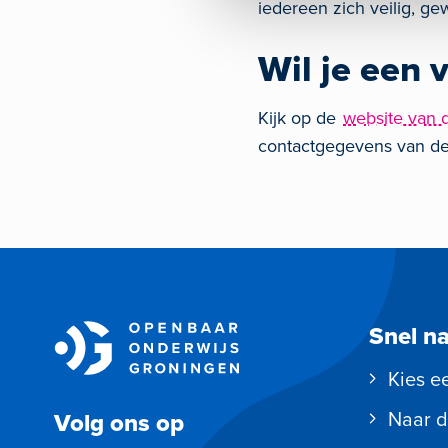
iedereen zich veilig, g
Wil je een
Kijk op de
website van 
contactgegevens van d
Snel n
Kies e
Naar d
Volg ons op