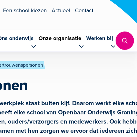
Een school kiezen
Actueel
Contact
Ons onderwijs
Onze organisatie
Werken bij
ertrouwenspersonen
onen
 werkplek staat buiten kijf. Daarom werkt elke sc
 heeft elke school van Openbaar Onderwijs Groni
ngen, ouders/verzorgers en medewerkers. Ook he
amen met hen zorgen we ervoor dat iedereen zic