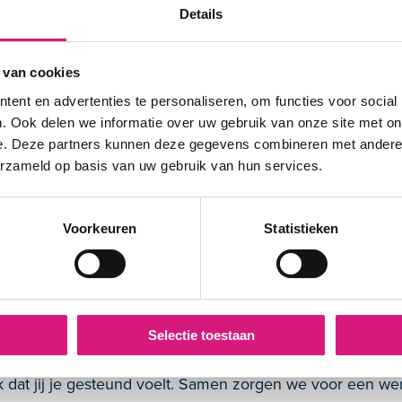
Details
f negeren
psychische agressie
 van cookies
ent en advertenties te personaliseren, om functies voor social
onbetrouwbaar of onethisch gedrag, zoals diefstal, frau
. Ook delen we informatie over uw gebruik van onze site met on
 kun je bij de vertrouwenspersoon terecht. Dat geldt ook 
e. Deze partners kunnen deze gegevens combineren met andere i
, bevoegdheden of bedrijfsmiddelen.
erzameld op basis van uw gebruik van hun services.
e vertrouwenspersoon?
Voorkeuren
Statistieken
iedt een luisterend oor, denkt met je mee en bespreekt
en goed gesprek of met begeleiding bij een officiële meld
elijk. Daarnaast kan de vertrouwenspersoon adviseren o
ersteuning.
Selectie toestaan
k dat jij je gesteund voelt. Samen zorgen we voor een w