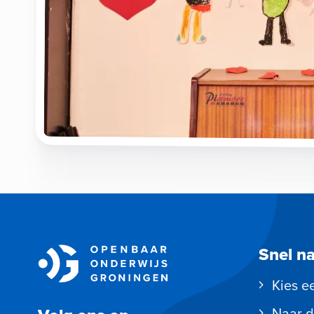
Snel n
Kies e
Naar d