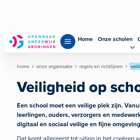
Overslaan en naar de inhoud gaan
Home
Onze scholen
Kruimelpad
home
onze organisatie
regels en richtlijnen
veil
Veiligheid op sch
Een school moet een veilige plek zijn. Vanu
leerlingen, ouders, verzorgers en medewerk
digitaal en sociaal veilige en fijne omgevi
Dat komt allereerst tot uiting in het creëren