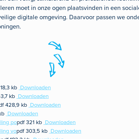
it leren moet in onze ogen plaatsvinden in een socia
ilige digitale omgeving. Daarvoor passen we onder
oningen.
118,3 kb
Downloaden
53,7 kb
Downloaden
df
428,9 kb
Downloaden
 kb
Downloaden
ling po
pdf
321 kb
Downloaden
ling vo
pdf
303,5 kb
Downloaden