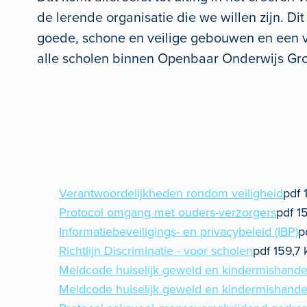
de lerende organisatie die we willen zijn. D
goede, schone en veilige gebouwen en een ve
alle scholen binnen Openbaar Onderwijs Gr
Verantwoordelijkheden rondom veiligheid
pdf
Protocol omgang met ouders-verzorgers
pdf
1
Informatiebeveiligings- en privacybeleid (IBP)
p
Richtlijn Discriminatie - voor scholen
pdf
159,7
Meldcode huiselijk geweld en kindermishande
Meldcode huiselijk geweld en kindermishande