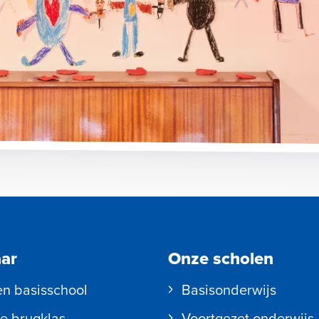
aar
Onze scholen
en basisschool
Basisonderwijs
e brugklas
Voortgezet onderwijs