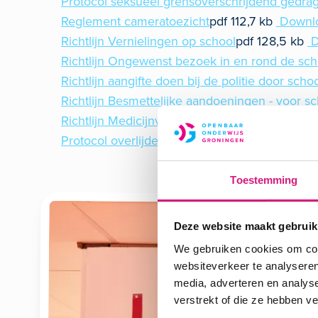
Protocol seksueel grensoverschrijdend gedra
Reglement cameratoezicht
pdf
112,7 kb
Downl
Richtlijn Vernielingen op school
pdf
128,5 kb
D
Richtlijn Ongewenst bezoek in en rond de sch
Richtlijn aangifte doen bij de politie door scho
Richtlijn Besmettelijke aandoeningen - voor s
Richtlijn Medicijnverstrekking en medisch han
Protocol overlijden en rouw
pdf
259,3 kb
Dow
Toestemming
Deze website maakt gebruik
We gebruiken cookies om cont
websiteverkeer te analyseren
media, adverteren en analys
verstrekt of die ze hebben v