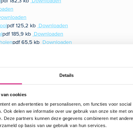
g
pdf
182,3 kb
Downloaden
oaden
ownloaden
ool
pdf
125,2 kb
Downloaden
ol
pdf
185,9 kb
Downloaden
cholen
pdf
65,5 kb
Downloaden
delen
pdf
84,8 kb
Downloaden
nloaden
Details
 van cookies
ent en advertenties te personaliseren, om functies voor social
. Ook delen we informatie over uw gebruik van onze site met on
e. Deze partners kunnen deze gegevens combineren met andere i
erzameld op basis van uw gebruik van hun services.