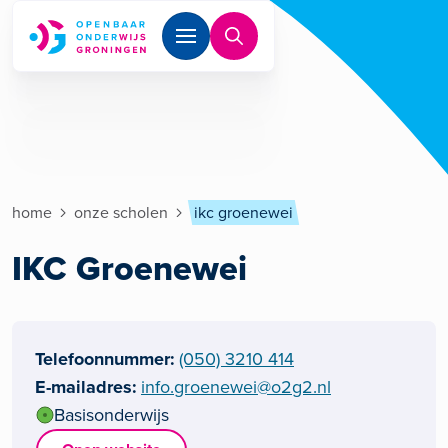
Overslaan en naar de inhoud gaan
Kruimelpad
home
onze scholen
ikc groenewei
IKC Groenewei
Telefoonnummer
(050) 3210 414
E-mailadres
info.groenewei@o2g2.nl
Basisonderwijs