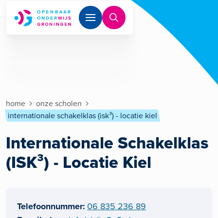
Overslaan en naar de inhoud gaan
Kruimelpad
home
onze scholen
internationale schakelklas (isk³) - locatie kiel
Internationale Schakelklas
(ISK³) - Locatie Kiel
Telefoonnummer
06 835 236 89